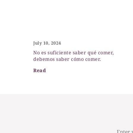
Estar relajados es necesario para
digerir bien
July 10, 2024
No es suficiente saber qué comer,
debemos saber cómo comer.
Read
Enter 